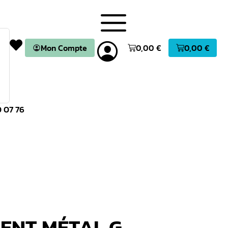
Mon Compte
0,00
€
0,00
€
 07 76
ENT MÉTAL G