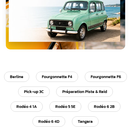
Que vous soyez un passionné de la marque
ou un amateur de voitures anciennes, vous
trouverez ici des
pièces authentiques
,
conçues pour assurer la performance et
l’authenticité de votre véhicule.
Berline
Fourgonnette F4
Fourgonnette F6
Pick-up 3C
Préparation Piste & Raid
Rodéo 4 1A
Rodéo 5 5E
Rodéo 6 2B
Rodéo 6 4D
Tangara