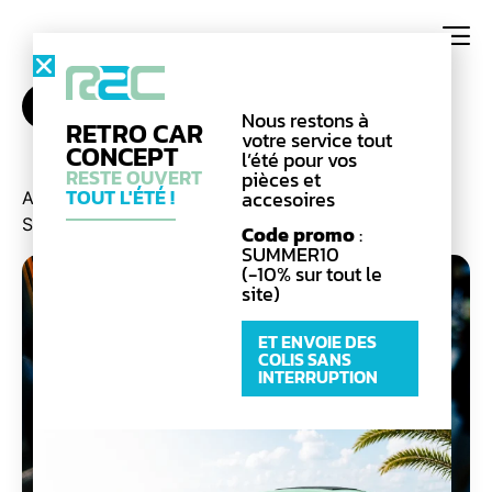
Catégories
Nous restons à
RETRO CAR
votre service tout
CONCEPT
l’été pour vos
RESTE OUVERT
pièces et
TOUT L'ÉTÉ !
accesoires
Accueil
/
Pièce d'Origine
/
Liaison au sol
/
Barre
Stabilisatrice
/ Kit silentbloc
Code promo
:
SUMMER10
(-10% sur tout le
site)
ET ENVOIE DES
Catégorie : Kit silentbloc
COLIS SANS
INTERRUPTION
Chez Retro Car Concept, nous nous
spécialisons dans la vente de
pièces
d’origine
, idéales pour la
restauration de R4
.