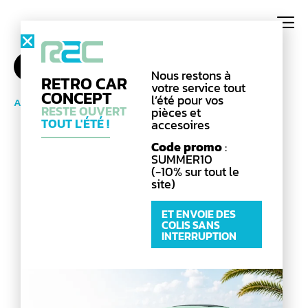
Catégories
Nous restons à
RETRO CAR
votre service tout
CONCEPT
l’été pour vos
Accueil
/
Outillage
/
Arrache rotule
/ Arrache rotule
RESTE OUVERT
pièces et
TOUT L'ÉTÉ !
accesoires
Code promo
:
SUMMER10
(-10% sur tout le
site)
ET ENVOIE DES
COLIS SANS
INTERRUPTION